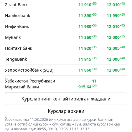
+50
+40
Ziraat Bank
11 910
12 010
+50
+30
Hamkorbank
11 890
11 990
+50
+45
ИнфинБанк
11 930
12 010
+30
+35
MyBank
11 860
12 000
+35
+40
Пойтахт банк
11 920
12 005
+35
+40
TengeBank
11 915
12 000
+30
+40
Узпромстройбанк (SQB)
11 860
12 000
Ўзбекистон Респубикаси
11
+29
Марказий банки
915.64
Курсларнинг кенгайтирилган жадвали
Курслар архиви
Ўзбекистонда 11.03.2026 йил ҳолатига доллар курси: банкнинг
ўртача сотиб олиш курси – сўм, сотиш – сўм. Валюта курслари ҳар
куни янгиланади: 08:55, 09:10, 09:35, 11:15, 15:15.