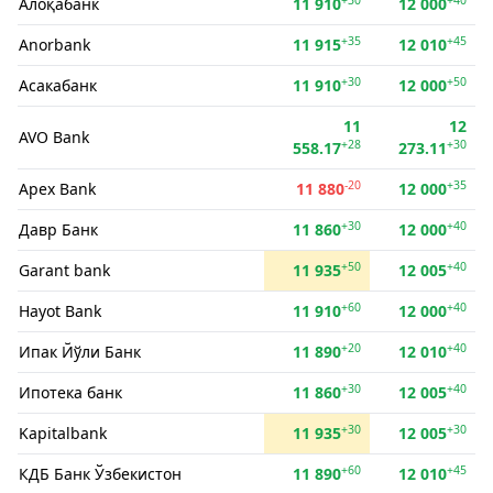
Алоқабанк
11 910
12 000
+35
+45
Anorbank
11 915
12 010
+30
+50
Асакабанк
11 910
12 000
11
12
AVO Bank
+28
+30
558.17
273.11
-20
+35
Apex Bank
11 880
12 000
+30
+40
Давр Банк
11 860
12 000
+50
+40
Garant bank
11 935
12 005
+60
+40
Hayot Bank
11 910
12 000
+20
+40
Ипак Йўли Банк
11 890
12 010
+30
+40
Ипотека банк
11 860
12 005
+30
+30
Kapitalbank
11 935
12 005
+60
+45
КДБ Банк Ўзбекистон
11 890
12 010