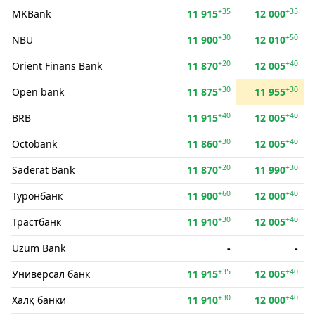
+35
+35
MKBank
11 915
12 000
+30
+50
NBU
11 900
12 010
+20
+40
Orient Finans Bank
11 870
12 005
+30
+30
Open bank
11 875
11 955
+40
+40
BRB
11 915
12 005
+30
+40
Octobank
11 860
12 005
+20
+30
Saderat Bank
11 870
11 990
+60
+40
Туронбанк
11 900
12 000
+30
+40
Трастбанк
11 910
12 005
Uzum Bank
-
-
+35
+40
Универсал банк
11 915
12 005
+30
+40
Халқ банки
11 910
12 000