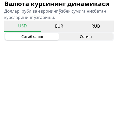
Валюта курсининг динамикаси
Доллар, рубл ва евронинг ўзбек сўмига нисбатан
курсларининг ўзгариши.
USD
EUR
RUB
Сотиб олиш
Сотиш