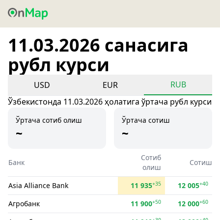
11.03.2026 санасига
рубл курси
RUB
USD
EUR
Ўзбекистонда 11.03.2026 ҳолатига ўртача рубл курси
Ўртача сотиб олиш
Ўртача сотиш
~
~
Сотиб
Банк
Сотиш
олиш
+35
+40
Asia Alliance Bank
11 935
12 005
+50
+60
Агробанк
11 900
12 000
+30
+40